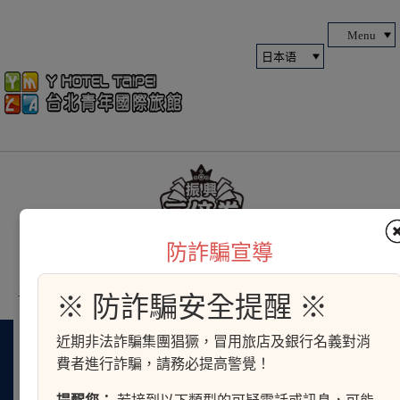
Menu
防詐騙宣導
予約TOP
> オンライン予約 > 一般的な予約
※ 防詐騙安全提醒 ※
近期非法詐騙集團猖獗，冒用旅店及銀行名義對消
費者進行詐騙，請務必提高警覺！