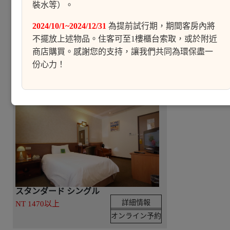
裝水等）。
スタンダード ダブル
2024/10/1~2024/12/31
為提前試行期，期間客房內將
詳細情報
NT 1750以上
不擺放上述物品。住客可至1樓櫃台索取，或於附近
オンライン予約
商店購買。感謝您的支持，讓我們共同為環保盡一
份心力！
スタンダード シングル
詳細情報
NT 1470以上
オンライン予約