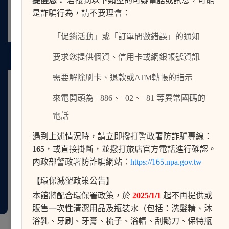
提醒您：
若接到以下類型的可疑電話或訊息，可能
是詐騙行為，請不要理會：
「促銷活動」或「訂單間數錯誤」的通知
検索
要求您提供個資、信用卡或網銀帳號資訊
スタンダード ツイン
需要解除刷卡、退款或ATM轉帳的指示
詳細情報
NT 2100以上
オンライン予約
來電開頭為 +886、+02、+81 等異常國碼的
電話
遇到上述情況時，請立即撥打警政署防詐騙專線：
165
，或直接掛斷，並撥打旅店官方電話進行確認。
內政部警政署防詐騙網站：
https://165.npa.gov.tw
【環保減塑政策公告】
本館將配合環保署政策，於
2025/1/1
起不再提供或
販售一次性清潔用品及瓶裝水（包括：洗髮精、沐
浴乳、牙刷、牙膏、梳子、浴帽、刮鬍刀、保特瓶