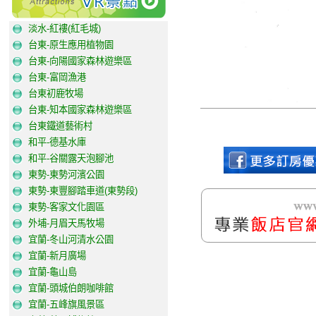
淡水-紅褸(紅毛城)
台東-原生應用植物園
台東-向陽國家森林遊樂區
台東-富岡漁港
台東初鹿牧場
台東-知本國家森林遊樂區
台東鐵道藝術村
和平-德基水庫
和平-谷關露天泡腳池
東勢-東勢河濱公園
東勢-東豐腳踏車道(東勢段)
東勢-客家文化園區
外埔-月眉天馬牧場
宜蘭-冬山河清水公園
宜蘭-新月廣場
宜蘭-龜山島
宜蘭-頭城伯朗咖啡館
宜蘭-五峰旗風景區