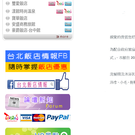
璽愛飯店
漾館時尚溫泉
寶華飯店
安盛商務旅館
豪爵飯店-台中館