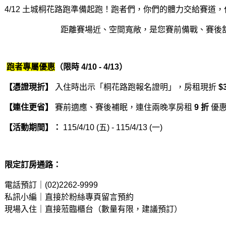
4/12 土城桐花路跑準備起跑！跑者們，你們的體力交給賽道
距離賽場近、空間寬敞，是您賽前備戰、賽後
跑者專屬優惠
（限時 4/10 - 4/13
）
【
憑證現折
】
入住時出示「桐花路跑報名證明」，房租現折
$
【連住更省】
賽前適應、賽後補眠，連住兩晚享房租
9
折
優
【
活動期間
】
：
115/4/10 (五) - 115/4/13 (一)
限定訂房通路：
電話預訂｜(02)2262-9999
私訊小編｜直接於粉絲專頁留言預約
現場入住｜直接蒞臨櫃台（數量有限，建議預訂）