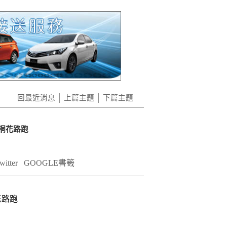
回最近消息
│
上篇主題
│
下篇主題
服桐花路跑
itter
GOOGLE書籤
花路跑