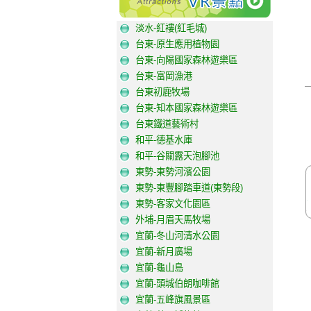
淡水-紅褸(紅毛城)
台東-原生應用植物園
台東-向陽國家森林遊樂區
台東-富岡漁港
台東初鹿牧場
台東-知本國家森林遊樂區
台東鐵道藝術村
和平-德基水庫
和平-谷關露天泡腳池
東勢-東勢河濱公園
東勢-東豐腳踏車道(東勢段)
東勢-客家文化園區
外埔-月眉天馬牧場
宜蘭-冬山河清水公園
宜蘭-新月廣場
宜蘭-龜山島
宜蘭-頭城伯朗咖啡館
宜蘭-五峰旗風景區