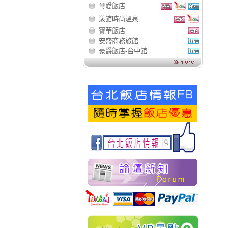
璽愛飯店
漾館時尚溫泉
寶華飯店
安盛商務旅館
豪爵飯店-台中館