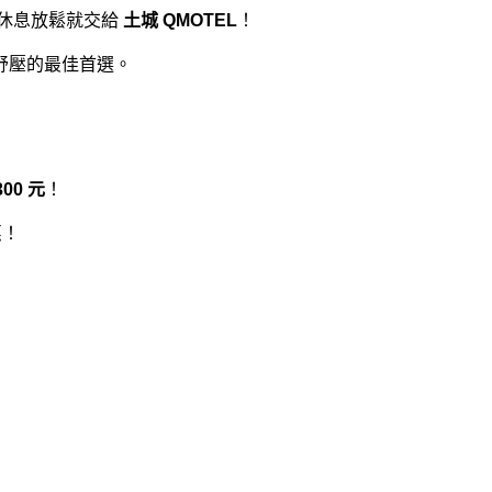
，休息放鬆就交給
土城 QMOTEL
！
舒壓的最佳首選。
300
元
！
惠！