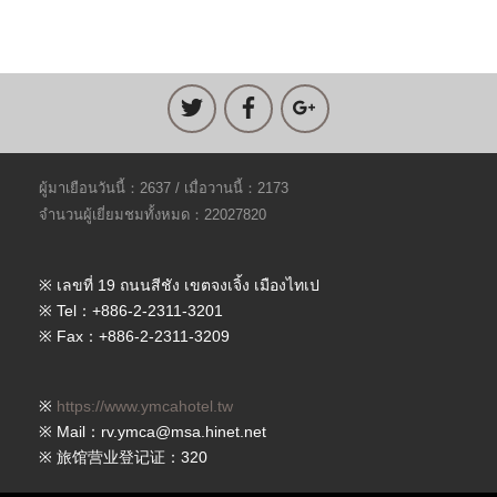
ผู้มาเยือนวันนี้：2637 / เมื่อวานนี้：2173
จำนวนผู้เยี่ยมชมทั้งหมด：22027820
※ เลขที่ 19 ถนนสีชัง เขตจงเจิ้ง เมืองไทเป
※ Tel：+886-2-2311-3201
※ Fax：+886-2-2311-3209
※
https://www.ymcahotel.tw
※ Mail：rv.ymca@msa.hinet.net
※ 旅馆营业登记证：320