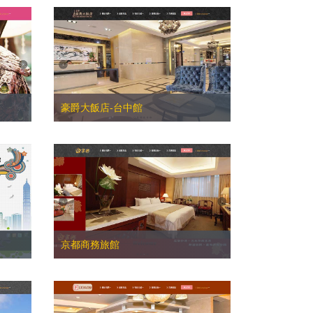
豪爵大飯店-台中館
京都商務旅館