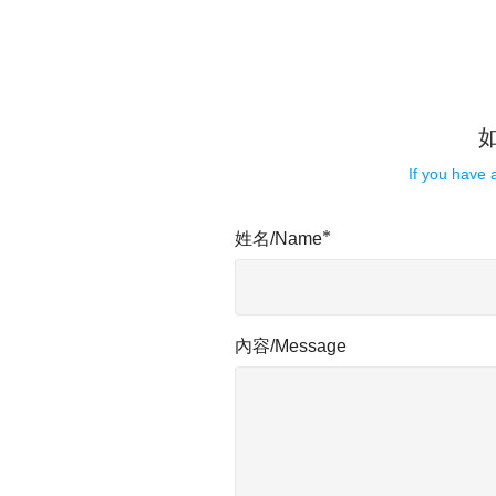
If you have 
*
姓名/Name
內容/Message