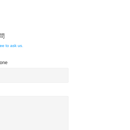
問
ee to ask us.
one