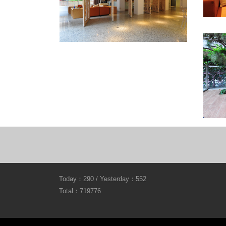
Today：290 / Yesterday：552
Total：719776