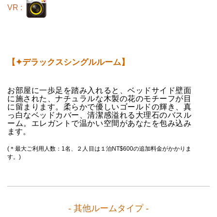
VR :
【✦デラックスシングルルーム】
お部屋に一歩足を踏み入れると、ベッドサイド壁面
に施された、ナチュラルな木製の花のモチーフが目
に留まります。
柔らかで優しいゴールドの輝き、真
っ白なベッドカバー、清潔感溢れる大理石のバスル
ーム。エレガントで温かい空間があなたを包み込み
ます。
(＊最大ご利用人数：1名、２人目は１泊NT$600の追加料金がかかりま
す。)
- 其他ルームタイプ -