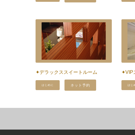
✦デラックススイートルーム
✦VI
ネット予約
はじめに
はじ