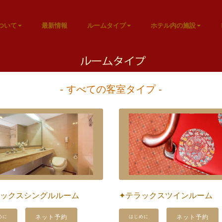
ついて
最新情報
ルームタイプ
ホテル内の施設
- すべての客室タイプ -
ラックスシングルルーム
✦テラックスツインルーム
ネット予約
ネット予約
めに
はじめに