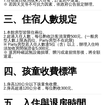
7.住宿當日取消或未入住者，訂金恕不退還。
※ 若因天災等不可抗力因素，依政府公告規定辦理。
三、住宿人數規定
1.本館房型皆限住兩位。
2.超過入住人數，每位酌收訪客清潔費500元。(一般房
型人數上限為四位、Party房型不在此限)
※ Party房型若入住人數達5位（含）以上，辦理入住時
須加收房間保證金5,000元。
※ 退房時確認無設備損壞、髒污或違規情形後，將全額
退還。
四、孩童收費標準
1.身高120公分以下孩童免收費。
2.身高超過120公分者，每位酌收300元。
五、入住與退房時間