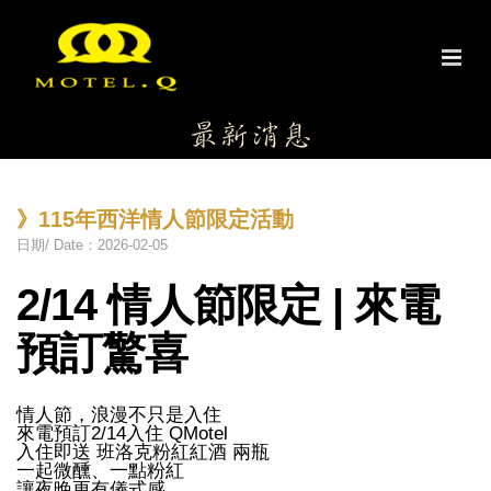
》115年西洋情人節限定活動
日期/ Date：2026-02-05
2/14 情人節限定 | 來電
預訂驚喜
情人節，浪漫不只是入住
來電預訂2/14入住 QMotel
入住即送 班洛克粉紅紅酒 兩瓶
一起微醺、一點粉紅
讓夜晚更有儀式感