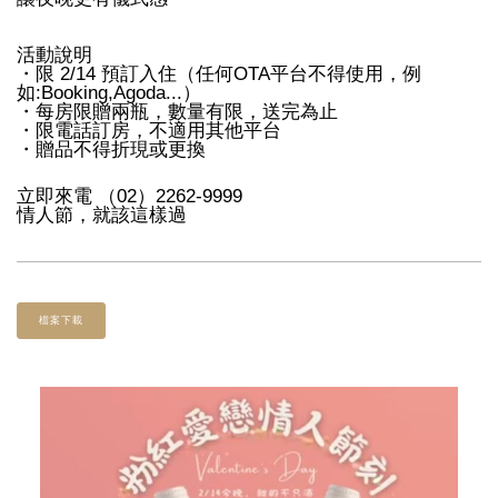
活動說明
・限 2/14 預訂入住（任何OTA平台不得使用，例
如:Booking,Agoda...）
・每房限贈兩瓶，數量有限，送完為止
・限電話訂房，不適用其他平台
・贈品不得折現或更換
立即來電 （02）2262-9999
情人節，就該這樣過
檔案下載