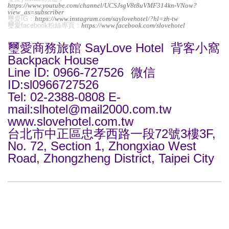
https://www.youtube.com/channel/UCSJsgV8t8uVMF314kn-VNow?
view_as=subscriber
璽愛IG：
https://www.instagram.com/saylovehotel/?hl=zh-tw
璽愛facebook粉絲專頁：
https://www.facebook.com/slovehotel
璽愛商務旅館 SayLove Hotel 背客小窩
Backpack House
Line ID: 0966-727526 微信
ID:sl0966727526
Tel: 02-2388-0808 E-
mail:slhotel@mail2000.com.tw
www.slovehotel.com.tw
台北市中正區忠孝西路一段72號3樓3F,
No. 72, Section 1, Zhongxiao West
Road, Zhongzheng District, Taipei City