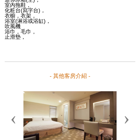
室內拖鞋，
化粧台(寫字台)，
衣櫥，衣架，
浴室(淋浴或浴缸)，
吹風機
浴巾，毛巾，
止滑墊，
- 其他客房介紹 -
Previous
Next