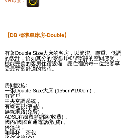
VR環景 :
【DB 標準單床房-Double】
有著Double Size大床的客房，以簡潔、穩重、低調
的設計，恰如其分的傳達出和諧寧靜的空間感受，
機能完善的客房住宿設備，讓住宿的每ㄧ位旅客享
受最豐富舒適的旅程。
房間設施:
一張Double Size大床 (155cm*190cm)，
有窗戶。
中央空調系統，
有線電視(液晶)，
無線網路(免費)，
ADSL有線寬頻網路(收費)，
國內/國際直通電話(收費)，
保溫瓶，
咖啡杯，茶包
迷你冰箱(空)，