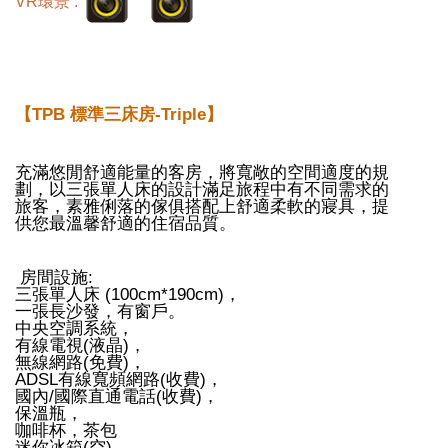
VR環景 :
【TPB 標準三床房-Triple】
充滿悠閒舒適能量的客房，將寬敞的空間適度的規
劃，以三張單人床的設計滿足旅程中有不同需求的
旅客，素雅俐落的傢俱搭配上舒適柔軟的寢具，提
供您最溫馨舒適的住宿品質。
房間設施:
三張單人床 (100cm*190cm)，
一張長沙發，有窗戶。
中央空調系統，
有線電視(液晶)，
無線網路(免費)，
ADSL有線寬頻網路(收費)，
國內/國際直通電話(收費)，
保溫瓶，
咖啡杯，茶包
迷你冰箱(空)，