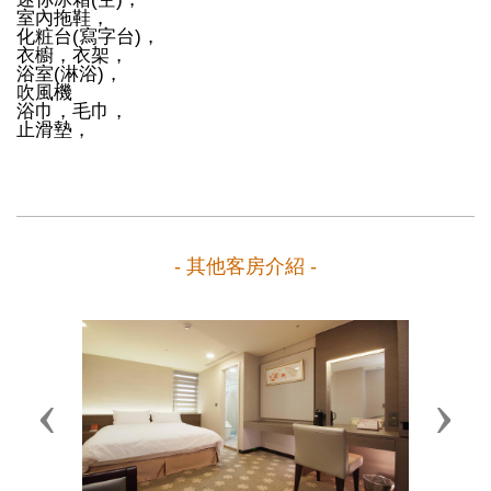
室內拖鞋，
化粧台(寫字台)，
衣櫥，衣架，
浴室(淋浴)，
吹風機
浴巾，毛巾，
止滑墊，
- 其他客房介紹 -
Previous
Next