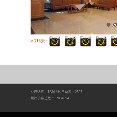
VR环景 :
今日访客：1234 / 昨日访客：2527
累计访客总数：22034094