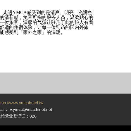
YMCA感受到的是清爽、明亮、充满空
的清新感，笑容可掬的服务人员，温柔贴心的
ㄧ位旅客，温馨的气氛让驻足于此的旅人有着
舒适的住宿体验，让每一位到访的国内外旅
能感受到「家外之家」的温暖。
ttps://www.ymcahotel.tw
ail：rv.ymca@msa.hinet.net
旅馆营业登记证：320