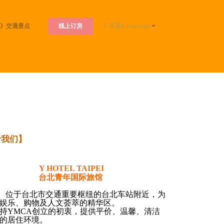
线上订房
》交通景点
》语系/Language
于我们】
Y HOTEL TAIPEI
台北青年国际旅馆
位于台北市交通重要枢纽的台北车站附近，为
娱乐、购物及人文荟萃的精华区。
持YMCA创立的初衷，提供平价、温馨、清洁
的居住环境。