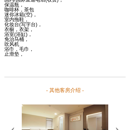
保温瓶，
咖啡杯，茶包
迷你冰箱(空)，
室内拖鞋，
化妆台(写字台)，
衣橱，衣架，
浴室(浴缸)，
免治马桶，
吹风机
浴巾，毛巾，
止滑垫，
- 其他客房介绍 -