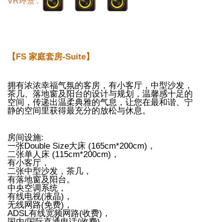
VR环景 :
【FS 家庭套房-Suite】
拥有浓浓幸福气氛的客房，有小客厅，中型沙发，
茶几、落地窗及阳台的设计与规划，温馨感十足的
空间，传递出温柔典雅的气息，让您在最和谐、宁
静的空间里获得最充分的放松与休息。
房间设施:
一张Double Size大床 (165cm*200cm)，
二张单人床 (115cm*200cm)，
有小客厅，
二张中型沙发，茶几，
有落地窗及阳台。
中央空调系统，
有线电视(液晶)，
无线网路(免费)，
ADSL有线宽频网路(收费)，
国内/国际直通电话(收费)，