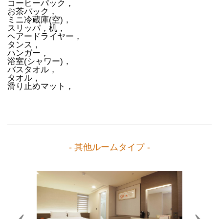
コーヒーパック，
お茶パック，
ミニ冷蔵庫(空)，
スリッパ，机，
ヘアードライヤー，
タンス，
ハンガー，
浴室(シャワー)，
バスタオル，
タオル，
滑り止めマット，
- 其他ルームタイプ -
Previous
Next