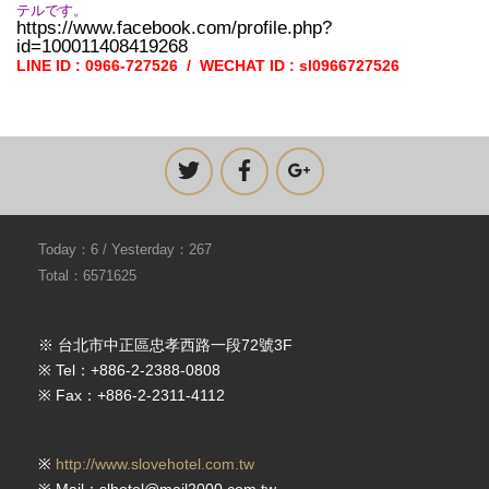
テルです。
https://www.facebook.com/profile.php?
id=100011408419268
LINE ID : 0966-727526 / WECHAT ID : sl0966727526
Today：6 / Yesterday：267
Total：6571625
※ 台北市中正區忠孝西路一段72號3F
※ Tel：+886-2-2388-0808
※ Fax：+886-2-2311-4112
※
http://www.slovehotel.com.tw