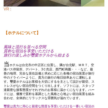
VR :
【ホテルについて】
風味と流行を並べる空間
質朴な宿泊を享受いただける
旅行の楽しみが璽愛ホテルから始まる
当
ホテルは台北市の中正区に位置し、隣が台北駅、ＭＲＴ、空
港バス停留所、デパート、3Ｃ売店、西門町商圏・・・など、最
善の地理、完全な居住設備と求めに応じた各種の宿泊装置が旅行
中のドライバーように、貴方の旅行の毎日効率ありに運転しま
す。璽愛ホテルはお客様を大切にするを主として設計が親切、ス
トレスがない宿泊空間をつくり出します。ソフトには、スタッフ
達親密な接客態度がそれぞれのお客様に温かくになります。ハー
ドには、優雅で質朴を基調とした風格と心地よい宿泊装置を組み
合わせ、全体的にリラックスな雰囲気が溢れています。
璽愛は貴方に用心と親密な態度を享受いただける一番いい宿泊ホ