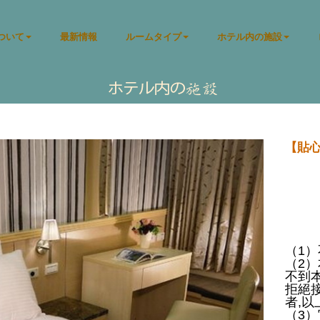
ついて
最新情報
ルームタイプ
ホテル内の施設
【貼心
（
1
）
（
2
）
不到
拒絕
者
,
以
（
3
）