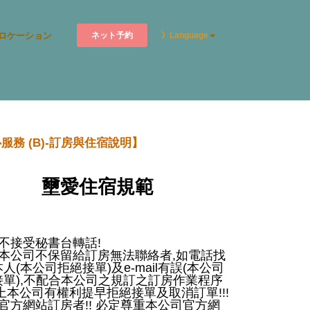
ネット予約
ロケーション
》Language
服務 (B)-訂房與住宿說明】
壐愛住宿規範
不接受秘書台轉話
!
本公司不保留給訂房無法聯絡者
,
如電話找
本人
(
本公司拒絕接單
)
及
e-mail
有誤
(
本公司
接單
),
不配合本公司之規訂之訂房作業程序
上本公司有權利提早拒絕接單及取消訂單
!!!
官方網站訂房者
!!
必定尊重本公司官方網