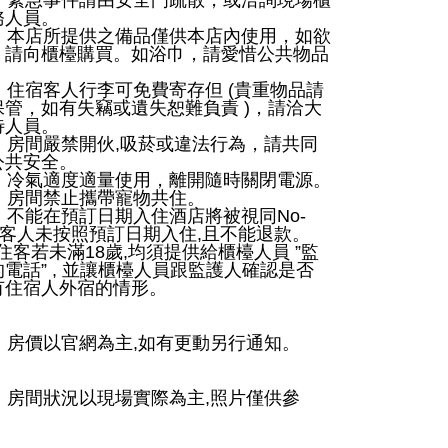
）緊急事件請由安全門疏散，或洽詢現場櫃
務人員。
）本店所提供之備品僅供本店內使用，如欲
，請向櫃檯購買。如浴巾，請愛惜公共物品
。
）住宿客人行李可免費寄存但
(
貴重物品請
保管，如有失竊或遺失恕難負責
)
，請洽大
待人員。
）房間嚴禁開伙
,
吸菸或違法行為，請共同
公共安全。
）冷氣適度適量使用，離開隨時關閉電源。
）房間禁止攜帶寵物共住。
）不能在預訂日期入住酒店將被視同
No-
客人未按照預訂日期入住
,
且不能退款。
住客若未滿
18
歲
,
均須提供給櫃檯人員
”
監
的電話
” ,
並讓櫃檯人員跟監護人確認是否
有住宿人外宿的情形。
）房價以官網為主
,
如有更動另行通知。
）房間狀況以現場實際為主
,
照片僅供參