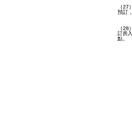
（
27
預訂
（
28
訂房
。
點