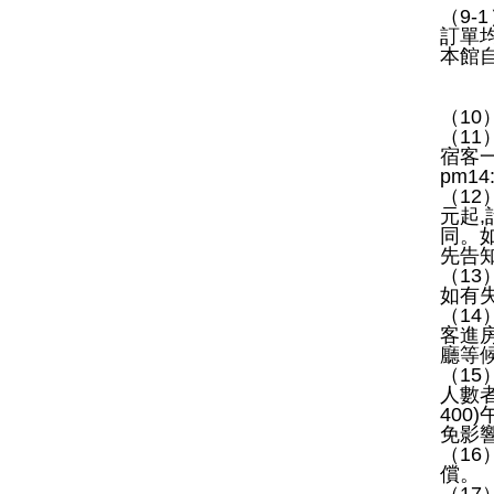
（
9-1
訂單
本館
（
10
（
11
宿客
pm14:
（
12
元起
,
同。
先告
（
13
如有
（
14
客進
廳等
（
15
人數
400)
免影
（
16
償。