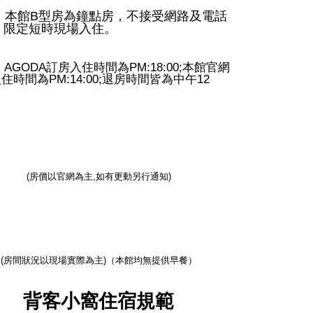
）本館
B
型房為鐘點房，不接受網路及電話
，限定短時現場入住。
）
AGODA
訂房入住時間為
PM:18:00;
本館官網
入住時間為
PM:14:00;
退房時間皆為中午
12
(
房價以官網為主
,
如有更動另行通知
)
(
房間狀況以現場實際為主
)
（本館均無提供早餐）
背客小窩住宿規範