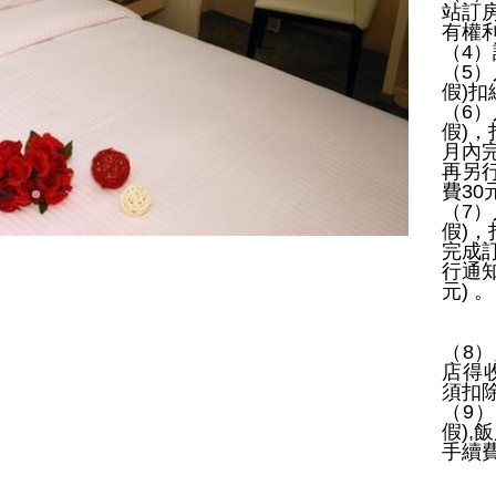
站訂
有權
（
4
）
（
5
）
假
)
扣
（
6
）
假
)
，
月內
再另
費
30
（
7
）
假
)
，
完成
行通
元
)
。
（
8
）
店得
須扣
（
9
）
假
),
飯
手續