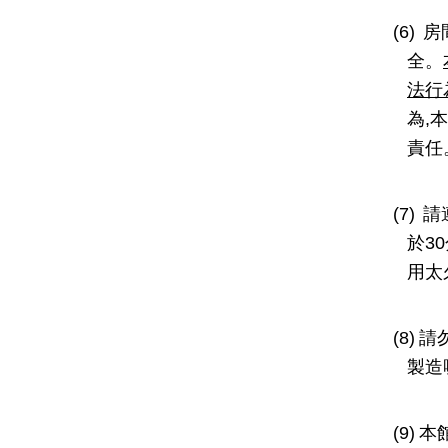
(6)
房
全。
法行
為
,
本
責任
(7)
請
於
30
用太
(8)
請
製造
(9)
本