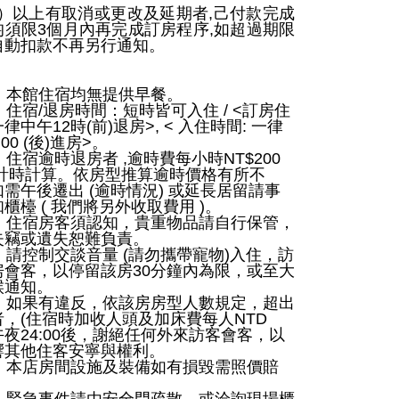
）以上有取消或更改及延期者
,
己付款完成
均須限
3
個月內再完成訂房程序
,
如超過期限
自動扣款不再另行通知。
）本館住宿均無提供早餐。
）住宿
/
退房時間：短時皆可入住
/ <
訂房住
一律中午
12
時
(
前
)
退房
>, <
入住時間
:
一律
00 (
後
)
進房
>
。
）住宿逾時退房者
,
逾時費每小時
NT$200
計時計算。依房型推算逾時價格有所不
如需午後遷出
(
逾時情況
)
或延長居留請事
知櫃檯
(
我們將另外收取費用
)
。
）住宿房客須認知，貴重物品請自行保管，
失竊或遺失恕難負責。
）請控制交談音量
(
請勿攜帶寵物
)
入住，訪
房會客，以停留該房
30
分鐘內為限，或至大
候通知。
）如果有違反，依該房房型人數規定，超出
者，
(
住宿時加收人頭及加床費每人
NTD
午夜
24:00
後，謝絕任何外來訪客會客，以
響其他住客安寧與權利。
）本店房間設施及裝備如有損毀需照價賠