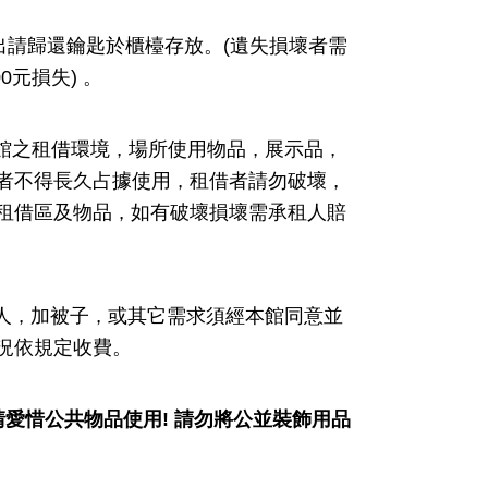
出請歸還鑰匙於櫃檯存放。
(
遺失損壞者需
00
元損失
)
。
館之租借環境
場所使用物品
展示品
，
，
，
者不得長久占據使用
租借者請勿破壞
，
，
租借區及物品
如有破壞損壞需承租人賠
，
人
加被子
或其它需求須經本館同意並
，
，
況依規定收費。
請愛惜公共物品使用
!
請勿將公並裝飾用品
。