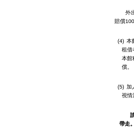
外
賠償
10
(4)
本
租借
本館
償。
(5)
加
視情
帶走