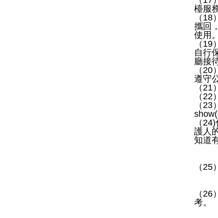
（
17
檯服
（
18
攜回
使用
（
19
自行
廳接
（
20
遵守
（
21
（
22
（
23
show(
（
24)
護人
知道
（
25
（
26
考。