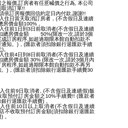
房之報價
,
訂房者有任意喊價之行為
,
本公司
利取消訂單
!!
請依訂房報價回信約定日內付款
,
謝謝
!!
入住日當天取消訂房者，
(
不含假日及連續
總房價金額
100%
。
入住前
1
日到
3
日前取消者
(
不含假日及連續
扣總房價金額
50%(
限改一次
,
請於
3
個
完成訂房程序
,
如超過期限本館自動扣款不
行通知。
)
，
(
匯款者須扣除銀行退匯款手續
元
)
。
入住前
4
日到
8
日前取消者
(
不含假日及連續
扣總房價金額
30% (
限改一次
,
請於
3
個月內
訂房程序
,
如超過期限本館自動扣款不再另
知。
)
，
(
匯款者須扣除銀行退匯款手續費
30
入住前
9
日取消者
, (
不含假日及連續假
)
飯
收取預付訂房金額之
10%
手續費
!! (
匯款者
除銀行退匯款手續費
)
。
入住前
10
日以上取消者
(
不含假日及連續
店不收取預付訂房金額
(
須扣除銀行退匯款
費
)
。