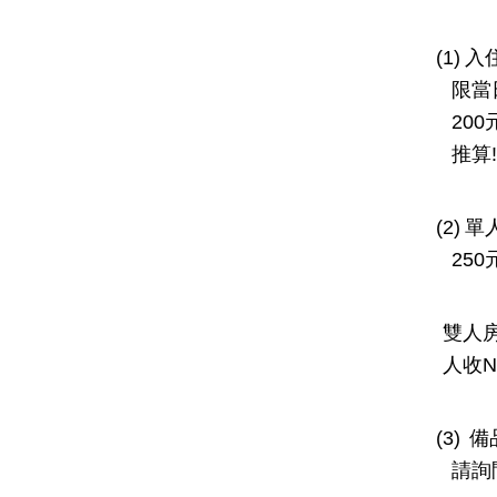
(1)
入
限當
200
推算
!
(2)
單
250
雙人
人收
N
(3)
備
請詢