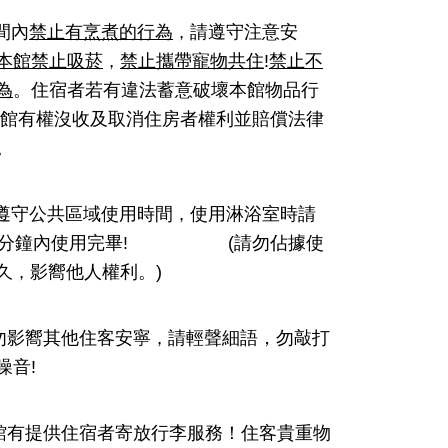
間內
禁止有烹煮的行為
請遵守注意安
，
本館禁止吸菸
禁止攜帶寵物共住
!
禁止不
，
為
。住宿者若有違法蓄意破壞本館物品行
館有權沒收及取消住房者權利並賠償法律
。
遵守公共區域使用時間
使用淋浴室時請
，
分鐘內使用完畢
! (
請勿佔據使
久
影嚮他人權利。
)
，
勿影嚮其他住客安寧
請輕聲細語
，
勿敲打
，
噪音
!
館有提供住宿者寄放行李服務！住客貴重物