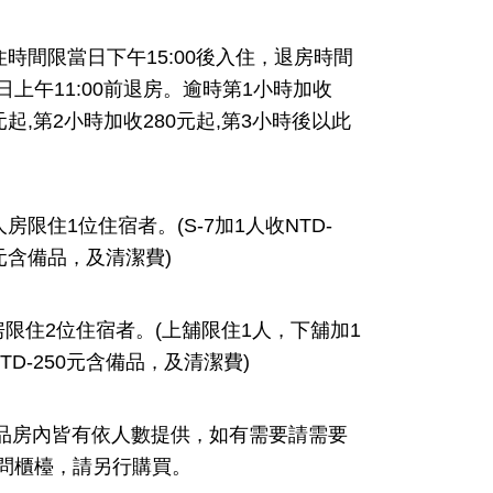
住時間限當日下午
15:00
後入住
退房時間
，
日上午
11:00
前退房。逾時第
1
小時加收
元起
,
第
2
小時加收
280
元起
,
第
3
小時後以此
人房限住
1
位住宿者。
(S-7
加
1
人收
NTD-
元含備品
及清潔費
)
，
房限住
2
位住宿者。
(
上舖限住
1
人
下舖加
1
，
TD-250
元含備品
及清潔費
)
，
品房內皆有依人數提供
如有需要請需要
，
問櫃檯
請另行購買
。
，