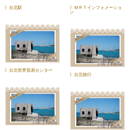
》台北駅
》ＭＲＴインフォメーショ
ン
》台北世界貿易センター
》台北旅行