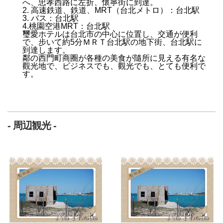
へ、忠孝西路に左折、懷寧街に到達。
2. 高速鉄道、鉄道、MRT（台北メトロ）：台北
駅
3. バス：台北
駅
4.桃園空港MRT：台北駅
璽愛ホテルは台北市の中心に位置し、交通が便利
で、步いて約5分ＭＲＴ台北
駅
の地下街、台北
駅
に
到達します。
鄰の西門町商圈が各種の美食が隨所に見える有名な
觀光地で、ビジネスでも、觀光でも、とても便利で
す。
- 周辺観光 -