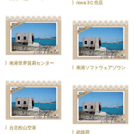
》nova 3Ｃ売店
》南港世界貿易センター
》南港ソフトウェアゾウン
》台北松山空港
》総統府