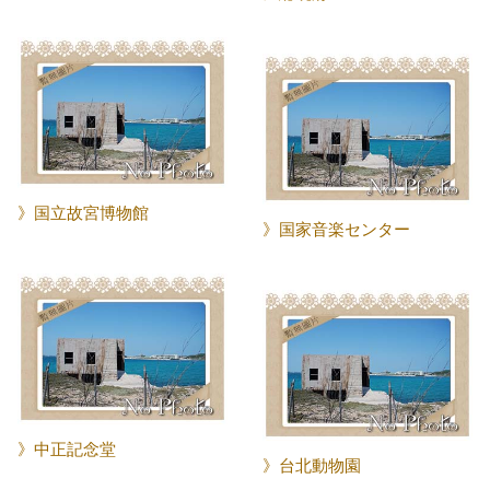
》国立故宮博物館
》国家音楽センター
》中正記念堂
》台北動物園