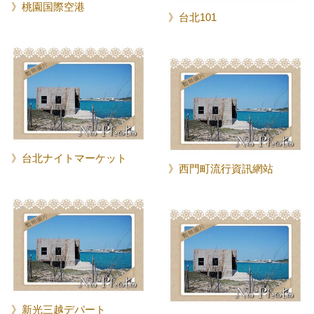
》桃園国際空港
》台北101
》台北ナイトマーケット
》西門町流行資訊網站
》新光三越デパート