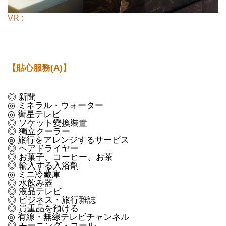
VR :
【貼心服務(A)】
◎ 新聞
◎ ミネラル・ウォーター
◎ 衛星テレビ
◎ ソケット變換裝置
◎ 獨立クーラー
◎ 旅行をアレンジするサービス
◎ ヘアドライヤー
◎ お菓子、コーヒー、お茶
◎ 輸入する入浴劑
◎ ミニ冷藏庫
◎ 水飲み器
◎ 液晶テレビ
◎ ビジネス・旅行雜誌
◎ 貴重品を預ける
◎ 有線・無線テレビチャンネル
◎ モーニング・コール