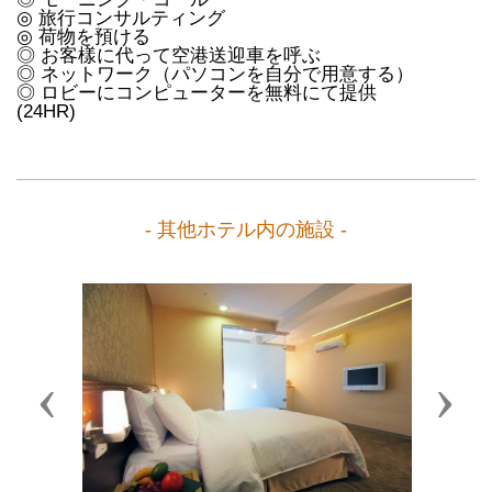
◎ 旅行コンサルティング
◎ 荷物を預ける
◎ お客樣に代って空港送迎車を呼ぶ
◎ ネットワーク（パソコンを自分で用意する）
◎ ロビーにコンピューターを無料にて提供
(24HR)
- 其他ホテル内の施設 -
Previous
Next