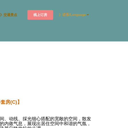
线上订房
》交通景点
》语系/Language
套房(C)】
间、动线、採光细心搭配的宽敞的空间，散发
的内敛气息，展现出居住空间中和谐的气氛，