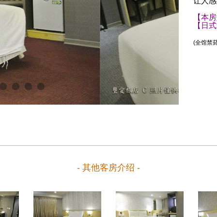
让人感
【本房
【日式
(全馆禁菸
- 其他客房介绍 -