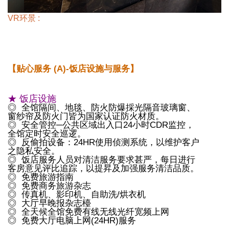
VR环景 :
【贴心服务 (A)-饭店设施与服务】
★ 饭店设施
◎ 全馆隔间、地毯、防火防爆採光隔音玻璃窗、
窗纱帘及防火门皆为国家认证防火材质。
◎ 安全管控─公共区域出入口24小时CDR监控，
全馆定时安全巡逻。
◎ 反偷拍设备：24HR使用侦测系统，以维护客户
之隐私安全。
◎ 饭店服务人员对清洁服务要求甚严，每日进行
客房意见评比追踪，以提昇及加强服务清洁品质。
◎ 免费旅游指南
◎ 免费商务旅游杂志
◎ 传真机、影印机、自助洗/烘衣机
◎ 大厅早晚报杂志檯
◎ 全天候全馆免费有线无线光纤宽频上网
◎ 免费大厅电脑上网(24HR)服务