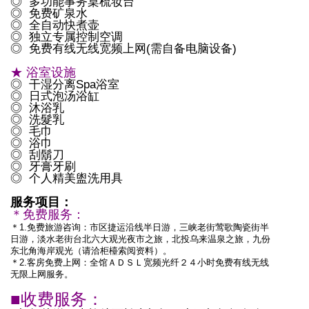
◎ 多功能事务桌梳妆台
◎ 免费矿泉水
◎ 全自动快煮壶
◎ 独立专属控制空调
◎ 免费有线无线宽频上网(需自备电脑设备)
★ 浴室设施
◎ 干湿分离Spa浴室
◎ 日式泡汤浴缸
◎ 沐浴乳
◎ 洗髮乳
◎ 毛巾
◎ 浴巾
◎ 刮鬍刀
◎ 牙膏牙刷
◎ 个人精美盥洗用具
服务项目：
＊免费服务：
＊1.免费旅游咨询：市区捷运沿线半日游，三峡老街莺歌陶瓷街半
日游，淡水老街台北六大观光夜市之旅，北投乌来温泉之旅，九份
东北角海岸观光（请洽柜檯索阅资料）。
＊2.客房免费上网：全馆ＡＤＳＬ宽频光纤２４小时免费有线无线
无限上网服务。
■收费服务：