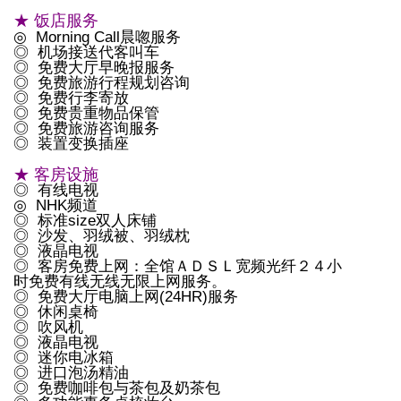
★ 饭店服务
◎ Morning Call晨唿服务
◎ 机场接送代客叫车
◎ 免费大厅早晚报服务
◎ 免费旅游行程规划咨询
◎ 免费行李寄放
◎ 免费贵重物品保管
◎ 免费旅游咨询服务
◎ 装置变换插座
★ 客房设施
◎ 有线电视
◎ NHK频道
◎ 标准size双人床铺
◎ 沙发、羽绒被、羽绒枕
◎ 液晶电视
◎ 客房免费上网：全馆ＡＤＳＬ宽频光纤２４小
时免费有线无线无限上网服务。
◎ 免费大厅电脑上网(24HR)服务
◎ 休闲桌椅
◎ 吹风机
◎ 液晶电视
◎ 迷你电冰箱
◎ 进口泡汤精油
◎ 免费咖啡包与茶包及奶茶包