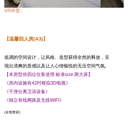
VR环景 :
【温馨四人房(A3)】
低调的空间设计，让风格、造型获得全然的释放，呈
现出清爽的质感以及让人心情愉悦的无压空间气氛。
【本房型供四位住客使用 标准size 两大床】
《房内设施有42吋
模拟3D电视
》
《
干溼分离卫浴设备
》
《独立有线网路及无线WIFI
》
(全馆禁菸)